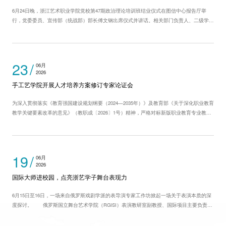
6月24日晚，浙江艺术职业学院党校第47期政治理论培训班结业仪式在图信中心报告厅举
行，党委委员、宣传部（统战部）部长傅文钢出席仪式并讲话。相关部门负责人、二级学院
党组织负责人、班主任及第47期全体学员参加了仪式。 会上为152名顺利结业的学员颁发结
业证书，为优秀班级、优秀班主任、优秀学员、优秀论文获得者，以及第27届...
23
06月
2026
手工艺学院开展人才培养方案修订专家论证会
为深入贯彻落实《教育强国建设规划纲要（2024—2035年）》及教育部《关于深化职业教育
教学关键要素改革的意见》（教职成〔2026〕1号）精神，严格对标新版职业教育专业教学
标准（文化艺术大类）规范要求，近日，手工艺学院召开2026级专业人才培养方案修订专家
论证会，系统梳理专业内涵建设路径，优化重构课程体系，着力培养对接产业...
19
06月
2026
国际大师进校园，点亮浙艺学子舞台表现力
6月15日至16日，一场来自俄罗斯戏剧学派的表导演专家工作坊掀起一场关于表演本质的深
度探讨。 俄罗斯国立舞台艺术学院（RGISI）表演教研室副教授、国际项目主要负责人
阿列克谢·阿斯塔赫夫（ALEXEY ASTAKHOV）受邀主讲。这位身兼导演、演员与教育家的戏
剧大师曾执掌圣彼得堡（列夫·多金）欧洲小剧院...