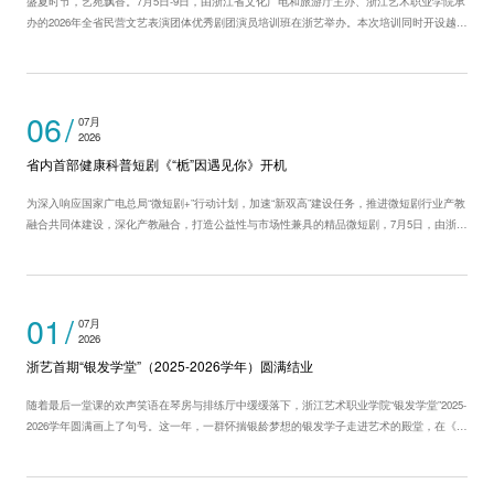
盛夏时节，艺苑飘香。7月5日-9日，由浙江省文化广电和旅游厅主办、浙江艺术职业学院承
办的2026年全省民营文艺表演团体优秀剧团演员培训班在浙艺举办。本次培训同时开设越剧
小生班、越剧花旦班、婺剧班和化妆服装班，来自全省各地的近300名民营剧团演员齐聚浙
艺，完成为期5天的集中学习。 民营文艺表演团体是我省基层文化服务的重要力量...
06
07月
2026
省内首部健康科普短剧《“栀”因遇见你》开机
为深入响应国家广电总局“微短剧+”行动计划，加速“新双高”建设任务，推进微短剧行业产教
融合共同体建设，深化产教融合，打造公益性与市场性兼具的精品微短剧，7月5日，由浙江
艺术职业学院戏剧影视学院和杭州市西溪医院联合出品的省内首部健康科普微短剧《“栀”因
遇见你》在杭州市西溪医院「享瘦家」...
01
07月
2026
浙艺首期“银发学堂”（2025-2026学年）圆满结业
随着最后一堂课的欢声笑语在琴房与排练厅中缓缓落下，浙江艺术职业学院“银发学堂”2025-
2026学年圆满画上了句号。这一年，一群怀揣银龄梦想的银发学子走进艺术的殿堂，在《摄
影》《时装表演基础》《趣味钢琴》《声乐》等课程中，用热爱与坚持书写了“老有所学、
老有所乐”的动人篇章。 对他们而言，这不仅仅是一...