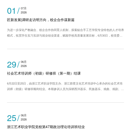
01
07月
2026
匠新发展|调研走访明方向，校企合作谋新篇
为进一步深化产教融合、校企合作协同育人机制，探索贴合手工艺学院专业特色的人才培养
模式，拓宽学生实习实训与就业创业渠道，赋能学校高质量发展目标，6月30日，校党委委
员、副校长徐芳带队前往手工艺学院校企合作单位——浙江自然造物文化创意有限公司开展
专项调研。 调研中，“自然造物”联合创始人金坚对徐...
29
06月
2026
社会艺术培训师（初级）研修班（第一期）结课
6月22日至25日，由浙江艺术职业学院主办、浙江群星文化艺术培训中心承办的社会艺术培
训师（初级）研修班顺利结业。本期参训人员为深耕西洋器乐、民族器乐、戏曲、戏剧、摄
影等领域的一线社会艺术培训师，大家暂别日常教学工作，沉浸式参与研修，开启了专业能
力提升之旅。 本次研修课程设置完善，紧扣美育育人导向与行业实战需求，全面...
25
06月
2026
浙江艺术职业学院党校第47期政治理论培训班结业